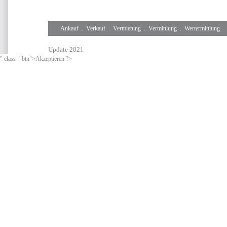
Ankauf
.
Verkauf
.
Vermietung
.
Vermittlung
.
Wertermittlung
Update 2021
" class="btn">Akzeptieren ?>